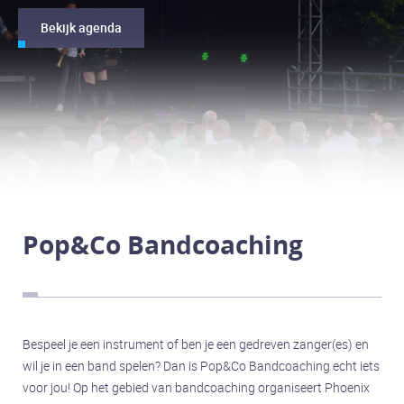
Ensane
Bekijk agenda
Lunar Wave
MP-47
Turbulence
Composites
Black Velvet
The Next Generation
Pop&Co Bandcoaching
Sound Bites
Eden
Sylo6
Repetitieruimtes
Bespeel je een instrument of ben je een gedreven zanger(es) en
Veghel
wil je in een band spelen? Dan is Pop&Co Bandcoaching echt iets
voor jou! Op het gebied van bandcoaching organiseert Phoenix
Schijndel