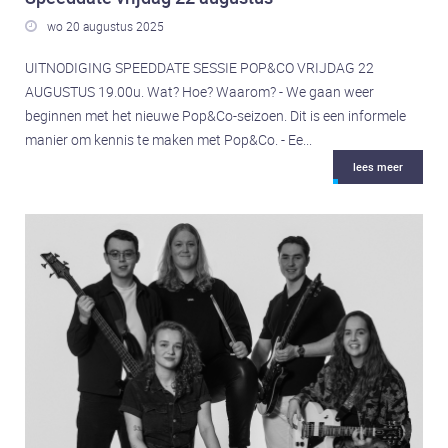
wo 20 augustus 2025

UITNODIGING SPEEDDATE SESSIE POP&CO VRIJDAG 22
AUGUSTUS 19.00u. Wat? Hoe? Waarom? - We gaan weer
beginnen met het nieuwe Pop&Co-seizoen. Dit is een informele
manier om kennis te maken met Pop&Co. - Ee...
lees meer