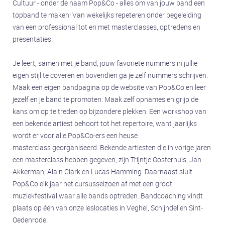
Cultuur - onder de naam Pop&Co - alles om van jouw band een
Sint-Oedenrode
topband te maken! Van wekelijks repeteren onder begeleiding
Nieuws
van een professional tot en met masterclasses, optredens en
presentaties.
Nieuws
Inschrijven
Je leert, samen met je band, jouw favoriete nummers in jullie
eigen stijl te coveren en bovendien ga je zelf nummers schrijven.
Inschrijven
Maak een eigen bandpagina op de website van Pop&Co en leer
FAQ
jezelf en je band te promoten. Maak zelf opnames en grijp de
kans om op te treden op bijzondere plekken. Een workshop van
FAQ
een bekende artiest behoort tot het repertoire, want jaarlijks
Agenda
wordt er voor alle Pop&Co-ers een heuse
Agenda
masterclass georganiseerd. Bekende artiesten die in vorige jaren
een masterclass hebben gegeven, zijn Trijntje Oosterhuis, Jan
Volg ons!
Akkerman, Alain Clark en Lucas Hamming. Daarnaast sluit
Op Facebook
Pop&Co elk jaar het cursusseizoen af met een groot
muziekfestival waar alle bands optreden. Bandcoaching vindt
Op Instagram
plaats op één van onze leslocaties in Veghel, Schijndel en Sint-
Op YouTube
Oedenrode.