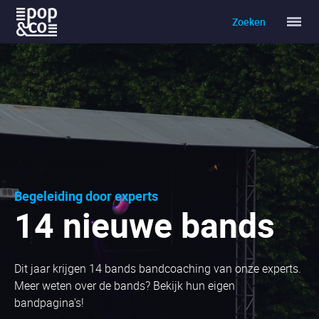
Zoeken
Home
Home
De Coaches
Kornelis Lievense
Joost van Sprundel
Rosa van Geffen
Begeleiding door experts
14 nieuwe bands
De Bands
Off Road
Oud Of Tune
Dit jaar krijgen 14 bands bandcoaching van onze experts.
Meer weten over de bands? Bekijk hun eigen
Fieldtrip
bandpagina's!
Zeptic