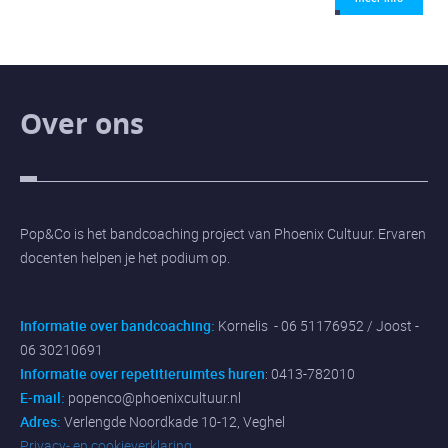
Over ons
Pop&Co is het bandcoaching project van Phoenix Cultuur. Ervaren
docenten helpen je het podium op.
Informatie over bandcoaching:
Kornelis - 06 51176952 / Joost -
06 30210691
Informatie over repetitieruimtes huren
: 0413-782010
E-mail:
popenco@phoenixcultuur.nl
Adres:
Verlengde Noordkade 10-12, Veghel
Privacy- en cookieverklaring