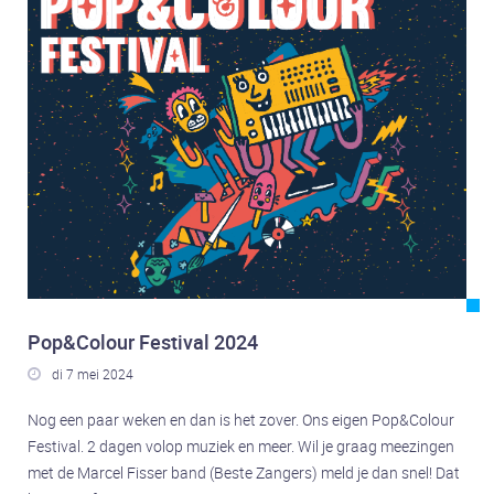
Pop&Colour Festival 2024
di 7 mei 2024

Nog een paar weken en dan is het zover. Ons eigen Pop&Colour
Festival. 2 dagen volop muziek en meer. Wil je graag meezingen
met de Marcel Fisser band (Beste Zangers) meld je dan snel! Dat