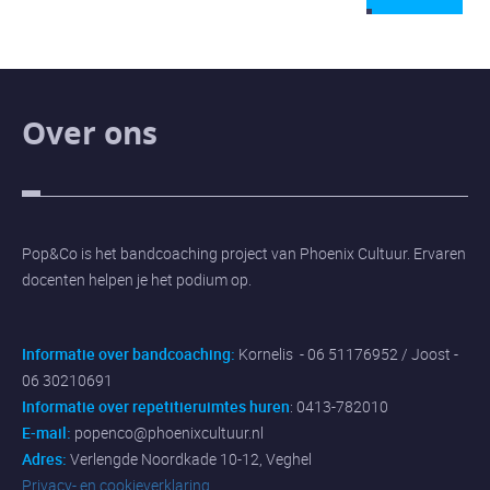
Over ons
Pop&Co is het bandcoaching project van Phoenix Cultuur. Ervaren
docenten helpen je het podium op.
Informatie over bandcoaching:
Kornelis - 06 51176952 / Joost -
06 30210691
Informatie over repetitieruimtes huren
: 0413-782010
E-mail:
popenco@phoenixcultuur.nl
Adres:
Verlengde Noordkade 10-12, Veghel
Privacy- en cookieverklaring