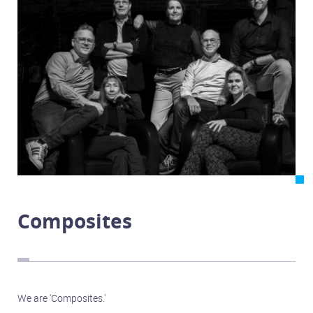
Ensane
Lunar Wave
MP-47
Turbulence
Composites
Black Velvet
The Next Generation
Sound Bites
Eden
Composites
Sylo6
Repetitieruimtes
Veghel
We are 'Composites.'
Schijndel