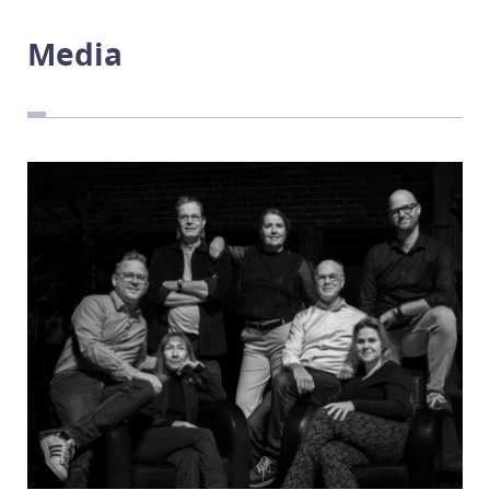
Sint-Oedenrode
Media
Nieuws
Nieuws
Inschrijven
Inschrijven
FAQ
FAQ
Agenda
Agenda
Volg ons!
Op Facebook
Op Instagram
Op YouTube