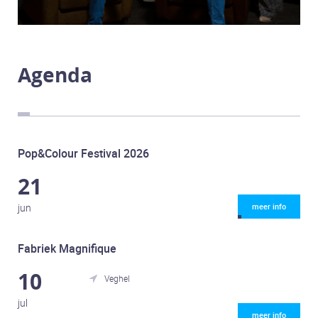
Agenda
Pop&Colour Festival 2026
21
jun
meer info
Fabriek Magnifique
10
Veghel

jul
meer info