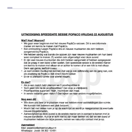
Ensane
Lunar Wave
MP-47
Turbulence
Composites
Black Velvet
The Next Generation
Sound Bites
Eden
Sylo6
Repetitieruimtes
Veghel
Schijndel