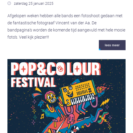
zaterdag 25 januari 2025

Afgelopen weken hebben alle bands een fotoshoot gedaan met
de fantastische fotograaf Vincent van der Aa. De
bandpagina's worden de komende tijd aangevuld met hele mooie
foto's. Veel kijk plezier!!!
lees meer