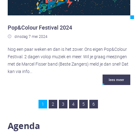
Pop&Colour Festival 2024
dinsdag 7 mei 2024

Nog een paar weken en dan is het zover. Ons eigen Pop&Colour
Festival. 2 dagen volop muziek en meer. Wil je graag meezingen
met de Marcel Fisser band (Beste Zangers) meld je dan snel! Dat
kan via info...
lees meer
1
2
3
4
5
6
Agenda