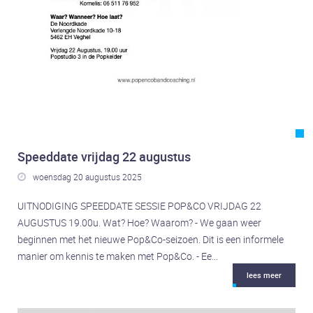
Sint-Oedenrode
Nieuws
Nieuws
Inschrijven
Inschrijven
FAQ
Speeddate vrijdag 22 augustus
FAQ
woensdag 20 augustus 2025

Agenda
Agenda
UITNODIGING SPEEDDATE SESSIE POP&CO VRIJDAG 22
AUGUSTUS 19.00u. Wat? Hoe? Waarom? - We gaan weer
Volg ons!
beginnen met het nieuwe Pop&Co-seizoen. Dit is een informele
Op Facebook
manier om kennis te maken met Pop&Co. - Ee...
Op Instagram
lees meer
Op YouTube