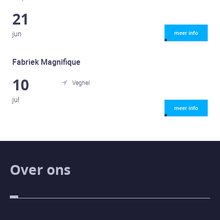
Contact
21
Contact
jun
meer info
Fabriek Magnifique
10
Veghel

jul
meer info
Over ons