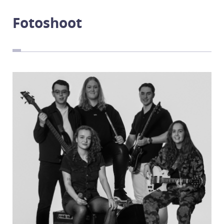
Ensane
Fotoshoot
Lunar Wave
MP-47
Turbulence
Composites
Black Velvet
The Next Generation
Sound Bites
Eden
Sylo6
Repetitieruimtes
Veghel
Schijndel